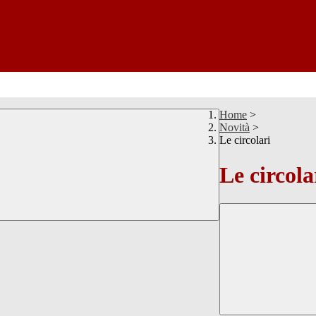
Home
>
Novità
>
Le circolari
Le circola