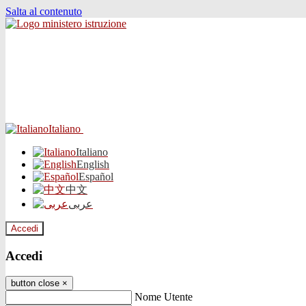
Salta al contenuto
Italiano
Italiano
English
Español
中文
عربى
Accedi
Accedi
button close
×
Nome Utente