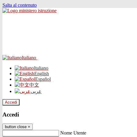
Salta al contenuto
Italiano
Italiano
English
Español
中文
عربى
Accedi
Accedi
button close
×
Nome Utente