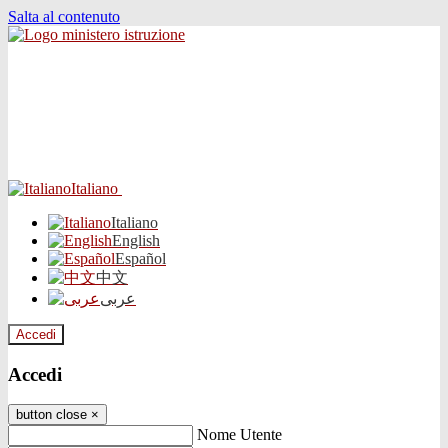
Salta al contenuto
Italiano
Italiano
English
Español
中文
عربى
Accedi
Accedi
button close
×
Nome Utente