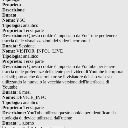
Proprieta
Descrizione
Durata
Nome:
YSC
Tipologia:
analitico
Proprieta:
Terza-parte
Descrizione:
Questo cookie è impostato da YouTube per tenere
traccia delle visualizzazioni dei video incorporati.
Durata:
Sessione
Nome:
VISITOR_INFO1_LIVE
Tipologia:
analitico
Proprieta:
Terza-parte
Descrizione:
Questo cookie è impostato da Youtube per tenere
traccia delle preferenze dell'utente per i video di Youtube incorporati
nei siti; può anche determinare se il visitatore del sito web sta
utilizzando la nuova o la vecchia versione dell'interfaccia di
Youtube.
Durata:
6 mesi
Nome:
DEVICE_INFO
Tipologia:
analitico
Proprieta:
Terza-parte
Descrizione:
YouTube utilizza questo cookie per identificare la
tipologia di device utilizzata dall'utente
Durata:
1 giorno