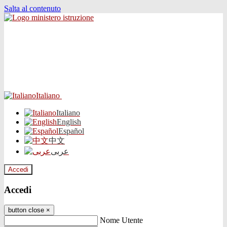
Salta al contenuto
Italiano
Italiano
English
Español
中文
عربى
Accedi
Accedi
button close
×
Nome Utente