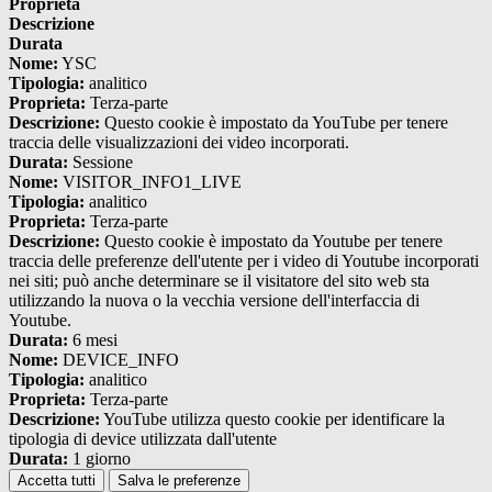
Proprieta
Descrizione
Durata
Nome:
YSC
Tipologia:
analitico
Proprieta:
Terza-parte
Descrizione:
Questo cookie è impostato da YouTube per tenere
traccia delle visualizzazioni dei video incorporati.
Durata:
Sessione
Nome:
VISITOR_INFO1_LIVE
Tipologia:
analitico
Proprieta:
Terza-parte
Descrizione:
Questo cookie è impostato da Youtube per tenere
traccia delle preferenze dell'utente per i video di Youtube incorporati
nei siti; può anche determinare se il visitatore del sito web sta
utilizzando la nuova o la vecchia versione dell'interfaccia di
Youtube.
Durata:
6 mesi
Nome:
DEVICE_INFO
Tipologia:
analitico
Proprieta:
Terza-parte
Descrizione:
YouTube utilizza questo cookie per identificare la
tipologia di device utilizzata dall'utente
Durata:
1 giorno
Accetta tutti
Salva le preferenze