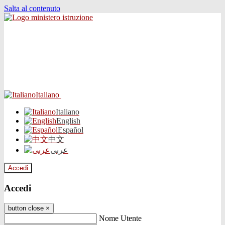
Salta al contenuto
Italiano
Italiano
English
Español
中文
عربى
Accedi
Accedi
button close
×
Nome Utente