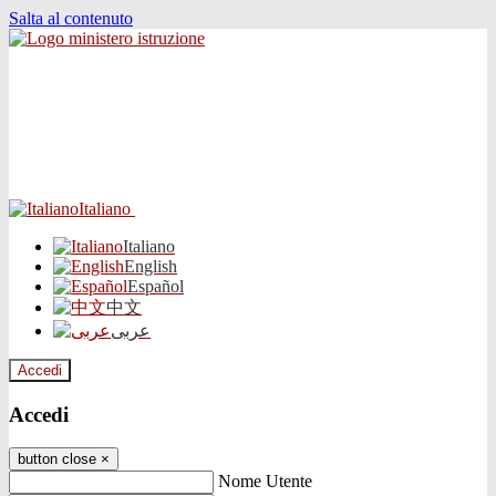
Salta al contenuto
Italiano
Italiano
English
Español
中文
عربى
Accedi
Accedi
button close
×
Nome Utente