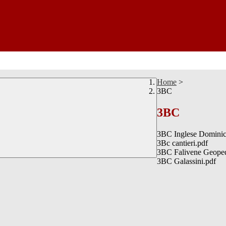
Home
>
3BC
3BC
3BC Inglese Dominic
3Bc cantieri.pdf
3BC Falivene Geoped
3BC Galassini.pdf