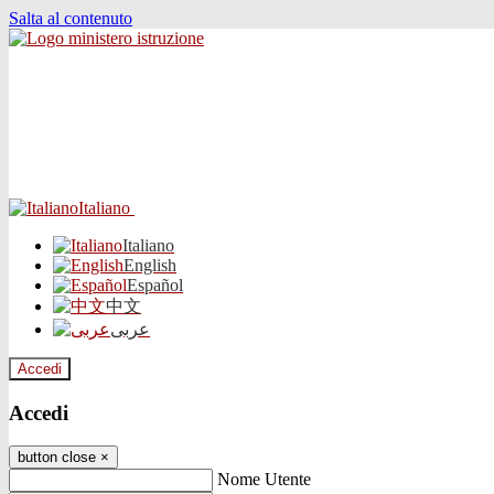
Salta al contenuto
Italiano
Italiano
English
Español
中文
عربى
Accedi
Accedi
button close
×
Nome Utente