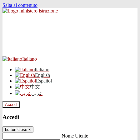
Salta al contenuto
Italiano
Italiano
English
Español
中文
عربى
Accedi
Accedi
button close
×
Nome Utente