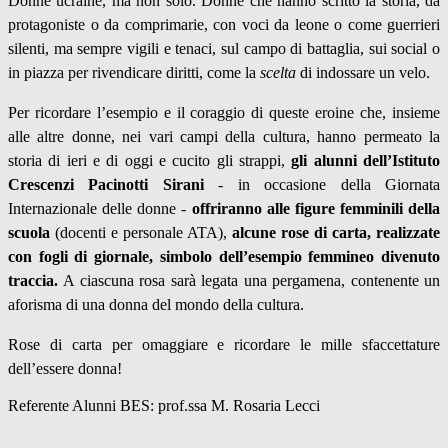
Donne ucraine, ma non solo. Donne che hanno scritto la storia, da
protagoniste o da comprimarie, con voci da leone o come guerrieri
silenti, ma sempre vigili e tenaci, sul campo di battaglia, sui social o
in piazza per rivendicare diritti, come la
scelta
di indossare un velo.
Per ricordare l’esempio e il coraggio di queste eroine che, insieme
alle altre donne, nei vari campi della cultura, hanno permeato la
storia di ieri e di oggi e cucito gli strappi,
gli alunni dell’Istituto
Crescenzi Pacinotti Sirani
- in occasione della Giornata
Internazionale delle donne -
offriranno alle figure femminili della
scuola
(docenti e personale ATA),
alcune rose di carta, realizzate
con fogli di giornale, simbolo dell’esempio femmineo divenuto
traccia.
A ciascuna rosa sarà legata una pergamena, contenente un
aforisma di una donna del mondo della cultura.
Rose di carta per omaggiare e ricordare le mille sfaccettature
dell’essere donna!
Referente Alunni BES:
prof.ssa M. Rosaria Lecci