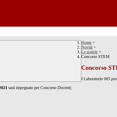
Home
>
Novità
>
Le notizie
>
Concorso STEM
Concorso S
I Laboratorio 085 p
/2021
sarà impegnato per Concorso Docenti;