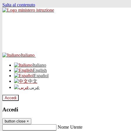
Salta al contenuto
Italiano
Italiano
English
Español
中文
عربى
Accedi
Accedi
button close
×
Nome Utente