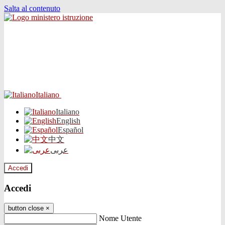
Salta al contenuto
Italiano
Italiano
English
Español
中文
عربى
Accedi
Accedi
button close
×
Nome Utente