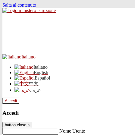
Salta al contenuto
Italiano
Italiano
English
Español
中文
عربى
Accedi
Accedi
button close
×
Nome Utente