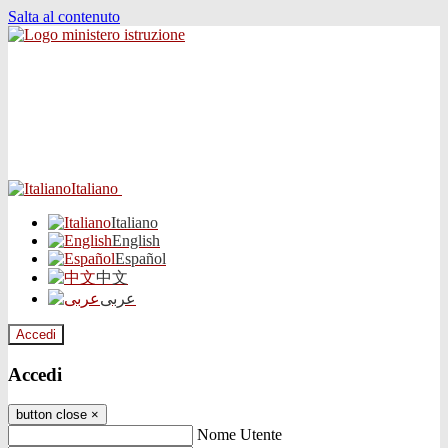
Salta al contenuto
Italiano
Italiano
English
Español
中文
عربى
Accedi
Accedi
button close
×
Nome Utente