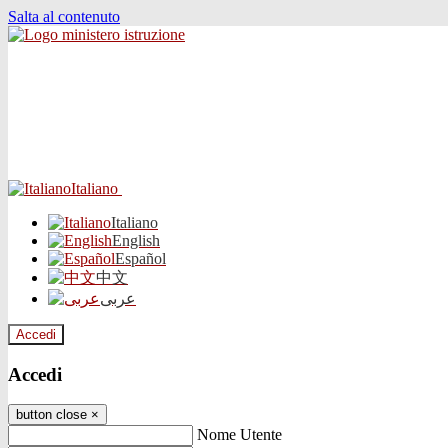
Salta al contenuto
Italiano
Italiano
English
Español
中文
عربى
Accedi
Accedi
button close
×
Nome Utente