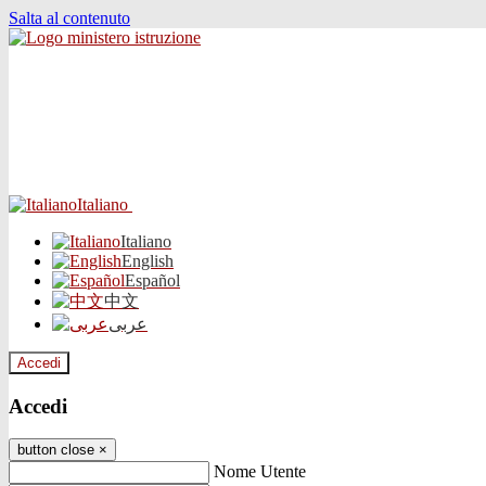
Salta al contenuto
Italiano
Italiano
English
Español
中文
عربى
Accedi
Accedi
button close
×
Nome Utente