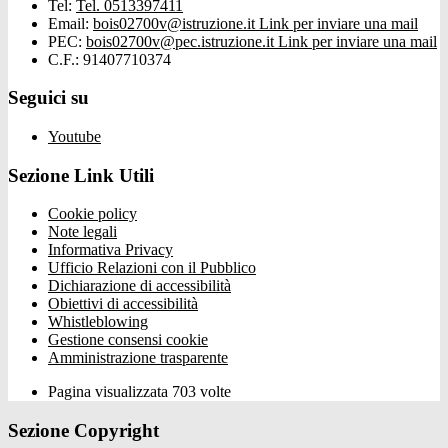
Tel:
Tel. 0513397411
Email:
bois02700v@istruzione.it
Link per inviare una mail
PEC:
bois02700v@pec.istruzione.it
Link per inviare una mail
C.F.: 91407710374
Seguici su
Youtube
Sezione Link Utili
Cookie policy
Note legali
Informativa Privacy
Ufficio Relazioni con il Pubblico
Dichiarazione di accessibilità
Obiettivi di accessibilità
Whistleblowing
Gestione consensi cookie
Amministrazione trasparente
Pagina visualizzata
703
volte
Sezione Copyright