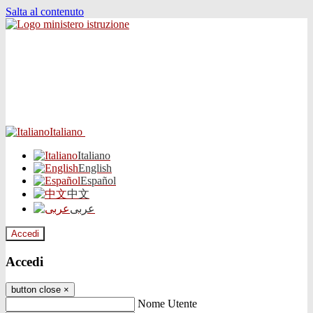
Salta al contenuto
Italiano
Italiano
English
Español
中文
عربى
Accedi
Accedi
button close
×
Nome Utente