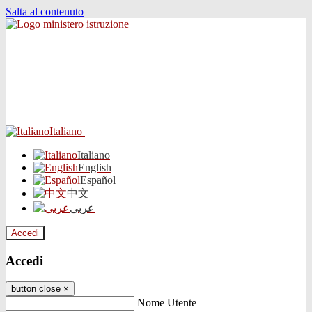
Salta al contenuto
Italiano
Italiano
English
Español
中文
عربى
Accedi
Accedi
button close
×
Nome Utente