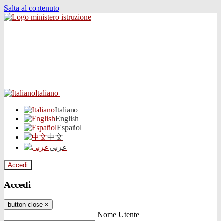
Salta al contenuto
Italiano
Italiano
English
Español
中文
عربى
Accedi
Accedi
button close
×
Nome Utente