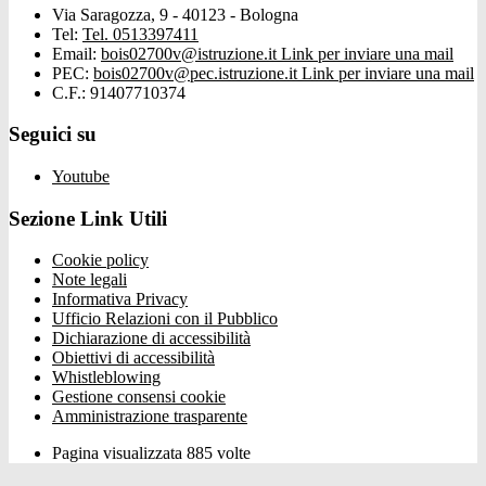
Via Saragozza, 9 - 40123 - Bologna
Tel:
Tel. 0513397411
Email:
bois02700v@istruzione.it
Link per inviare una mail
PEC:
bois02700v@pec.istruzione.it
Link per inviare una mail
C.F.: 91407710374
Seguici su
Youtube
Sezione Link Utili
Cookie policy
Note legali
Informativa Privacy
Ufficio Relazioni con il Pubblico
Dichiarazione di accessibilità
Obiettivi di accessibilità
Whistleblowing
Gestione consensi cookie
Amministrazione trasparente
Pagina visualizzata
885
volte