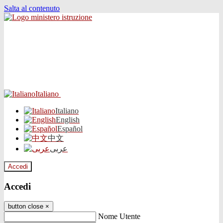
Salta al contenuto
Italiano
Italiano
English
Español
中文
عربى
Accedi
Accedi
button close
×
Nome Utente