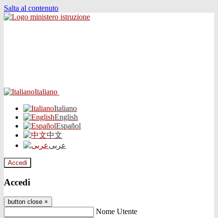
Salta al contenuto
Italiano
Italiano
English
Español
中文
عربى
Accedi
Accedi
button close
×
Nome Utente