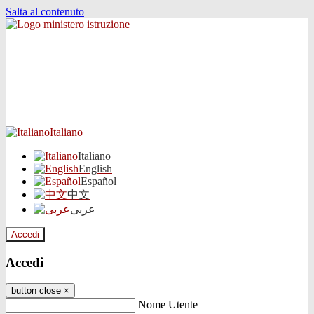
Salta al contenuto
Italiano
Italiano
English
Español
中文
عربى
Accedi
Accedi
button close
×
Nome Utente