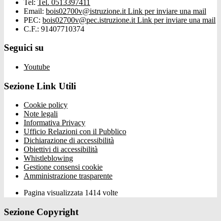
Tel:
Tel. 0513397411
Email:
bois02700v@istruzione.it
Link per inviare una mail
PEC:
bois02700v@pec.istruzione.it
Link per inviare una mail
C.F.: 91407710374
Seguici su
Youtube
Sezione Link Utili
Cookie policy
Note legali
Informativa Privacy
Ufficio Relazioni con il Pubblico
Dichiarazione di accessibilità
Obiettivi di accessibilità
Whistleblowing
Gestione consensi cookie
Amministrazione trasparente
Pagina visualizzata
1414
volte
Sezione Copyright