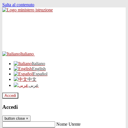
Salta al contenuto
Italiano
Italiano
English
Español
中文
عربى
Accedi
Accedi
button close
×
Nome Utente