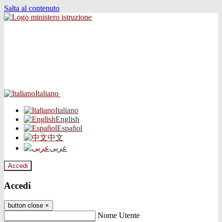
Salta al contenuto
Italiano
Italiano
English
Español
中文
عربى
Accedi
Accedi
button close
×
Nome Utente