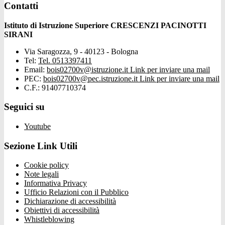
Contatti
Istituto di Istruzione Superiore CRESCENZI PACINOTTI
SIRANI
Via Saragozza, 9 - 40123 - Bologna
Tel:
Tel. 0513397411
Email:
bois02700v@istruzione.it
Link per inviare una mail
PEC:
bois02700v@pec.istruzione.it
Link per inviare una mail
C.F.: 91407710374
Seguici su
Youtube
Sezione Link Utili
Cookie policy
Note legali
Informativa Privacy
Ufficio Relazioni con il Pubblico
Dichiarazione di accessibilità
Obiettivi di accessibilità
Whistleblowing