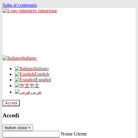
Salta al contenuto
Italiano
Italiano
English
Español
中文
عربى
Accedi
Accedi
button close
×
Nome Utente