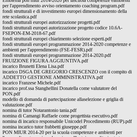
Emblema pon miur 2014-2020 per lascuola competenze eambienti
per l'apprendimento avviso orientamento coaching program.pdf
fondi strutturali e di investimento europei dimensionamento della
rete scolastica.pdf
fondi strutturali europei autorizzazione progetti.pdf
fondi strutturali europei autorizzazione progetto codice 10.6A-
FSEPON-EM-2018-67.pdf
fondi strutturali europei chiarimento selezione esperti.pdf
fondi strutturali europei programmazione 2014-2020 competenze e
ambienti per l'apprendimento (FSE-FESR).pdf
fondi strutturali europei programmazione 2014-2020.pdf
FRUIZIONE FIGURA AGGIUNTIVA.pdf
incarico Brunetti Elena Lisa.pdf
incarico DSGA DE GREGORIO CRESCENZO con il compito di
ADDETTO GESTIONE AMMINISTRATIVA.pdf
incarico Franzese Michele.pdf
incarico prof.ssa Stanghellini Donatella come valutatore del
PON.pdf
modello di domanda di partecipazione allaselezione e griglia di
valutazione.pdf
nomina di tutor Notarantonio tania.pdf
nomina di Camangi Raffaele come progettista esecutivo.pdf
nomina di incarico responsabile Unicodel Procedimento (RUP).pdf
nomina incarico tutor frabbetti giuseppe.pdf
PON MIUR 2014-20 per la scuola competenze e ambienti per