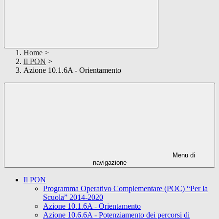
Home
>
Il PON
>
Azione 10.1.6A - Orientamento
Menu di
navigazione
Il PON
Programma Operativo Complementare (POC) “Per la
Scuola” 2014-2020
Azione 10.1.6A - Orientamento
Azione 10.6.6A - Potenziamento dei percorsi di