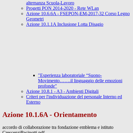
alternanza Scuola-Lavoro
Progetti PON 2014-2020 - Rete WLan
Azione 10.6.6A - FSEPON-EM-2017-32 Corso Legno
Geometri
Azione 10.1.1A Inclusione Lotta Disagio
"Esperienza laboratoriale “Suono-
Movimento…….il linguaggio delle emozioni
profonde"
Azione 10.8.1 - A3 - Ambienti Digitali
Criteri per l'individuazione del personale Interno ed
Esterno
Azione 10.1.6A - Orientamento
accordo di collaborazione tra fondazione emblema e istituto
CrescenziPacinotti.pdf