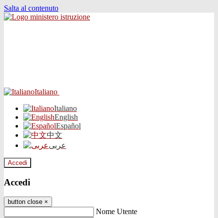
Salta al contenuto
Italiano
Italiano
English
Español
中文
عربى
Accedi
Accedi
button close
×
Nome Utente