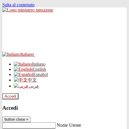
Salta al contenuto
Italiano
Italiano
English
Español
中文
عربى
Accedi
Accedi
button close
×
Nome Utente