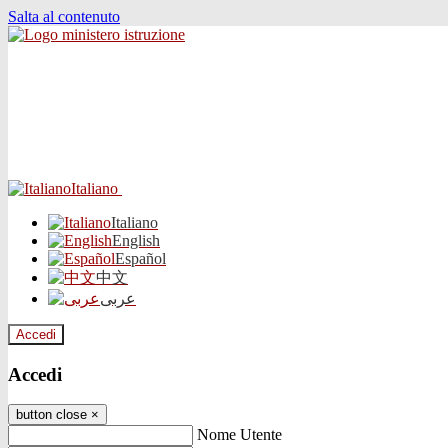
Salta al contenuto
Italiano
Italiano
English
Español
中文
عربى
Accedi
Accedi
button close
×
Nome Utente