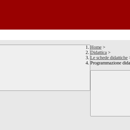
Home
>
Didattica
>
Le schede didattiche
Programmazione didat