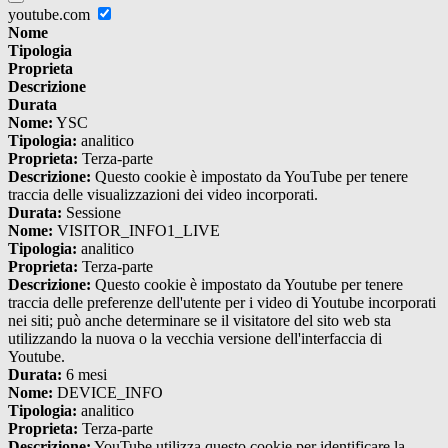
youtube.com
Nome
Tipologia
Proprieta
Descrizione
Durata
Nome:
YSC
Tipologia:
analitico
Proprieta:
Terza-parte
Descrizione:
Questo cookie è impostato da YouTube per tenere
traccia delle visualizzazioni dei video incorporati.
Durata:
Sessione
Nome:
VISITOR_INFO1_LIVE
Tipologia:
analitico
Proprieta:
Terza-parte
Descrizione:
Questo cookie è impostato da Youtube per tenere
traccia delle preferenze dell'utente per i video di Youtube incorporati
nei siti; può anche determinare se il visitatore del sito web sta
utilizzando la nuova o la vecchia versione dell'interfaccia di
Youtube.
Durata:
6 mesi
Nome:
DEVICE_INFO
Tipologia:
analitico
Proprieta:
Terza-parte
Descrizione:
YouTube utilizza questo cookie per identificare la