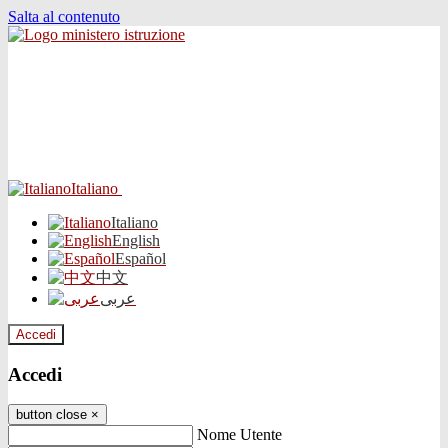
Salta al contenuto
Italiano
Italiano
English
Español
中文
عربى
Accedi
Accedi
button close
×
Nome Utente