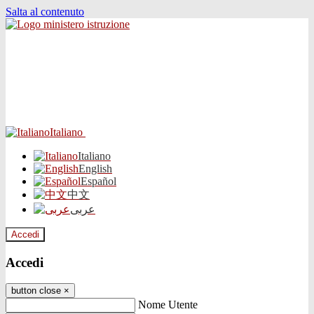
Salta al contenuto
Italiano
Italiano
English
Español
中文
عربى
Accedi
Accedi
button close
×
Nome Utente