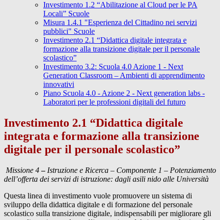
Investimento 1.2 “Abilitazione al Cloud per le PA
Locali” Scuole
Misura 1.4.1 "Esperienza del Cittadino nei servizi
pubblici" Scuole
Investimento 2.1 “Didattica digitale integrata e
formazione alla transizione digitale per il personale
scolastico”
Investimento 3.2: Scuola 4.0 Azione 1 - Next
Generation Classroom – Ambienti di apprendimento
innovativi
Piano Scuola 4.0 - Azione 2 - Next generation labs -
Laboratori per le professioni digitali del futuro
Investimento 2.1 “Didattica digitale
integrata e formazione alla transizione
digitale per il personale scolastico”
Missione 4
–
Istruzione e Ricerca – Componente 1 – Potenziamento
dell’offerta dei servizi di istruzione: dagli asili nido alle Università
Questa linea di investimento vuole promuovere un sistema di
sviluppo della didattica digitale e di formazione del personale
scolastico sulla transizione digitale, indispensabili per migliorare gli