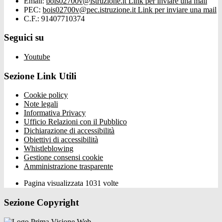
Email:
bois02700v@istruzione.it
Link per inviare una mail
PEC:
bois02700v@pec.istruzione.it
Link per inviare una mail
C.F.: 91407710374
Seguici su
Youtube
Sezione Link Utili
Cookie policy
Note legali
Informativa Privacy
Ufficio Relazioni con il Pubblico
Dichiarazione di accessibilità
Obiettivi di accessibilità
Whistleblowing
Gestione consensi cookie
Amministrazione trasparente
Pagina visualizzata
1031
volte
Sezione Copyright