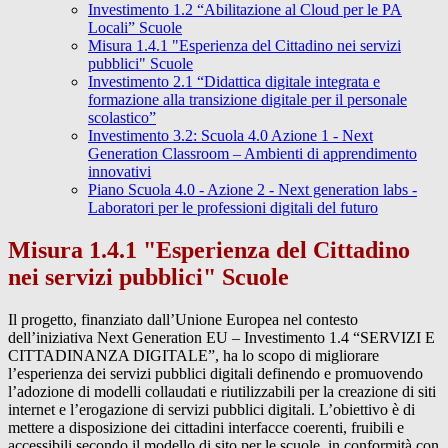
Investimento 1.2 “Abilitazione al Cloud per le PA
Locali” Scuole
Misura 1.4.1 "Esperienza del Cittadino nei servizi
pubblici" Scuole
Investimento 2.1 “Didattica digitale integrata e
formazione alla transizione digitale per il personale
scolastico”
Investimento 3.2: Scuola 4.0 Azione 1 - Next
Generation Classroom – Ambienti di apprendimento
innovativi
Piano Scuola 4.0 - Azione 2 - Next generation labs -
Laboratori per le professioni digitali del futuro
Misura 1.4.1 "Esperienza del Cittadino
nei servizi pubblici" Scuole
Il progetto, finanziato dall’Unione Europea nel contesto
dell’iniziativa Next Generation EU – Investimento 1.4 “SERVIZI E
CITTADINANZA DIGITALE”, ha lo scopo di migliorare
l’esperienza dei servizi pubblici digitali definendo e promuovendo
l’adozione di modelli collaudati e riutilizzabili per la creazione di siti
internet e l’erogazione di servizi pubblici digitali. L’obiettivo è di
mettere a disposizione dei cittadini interfacce coerenti, fruibili e
accessibili secondo il modello di sito per le scuole, in conformità con