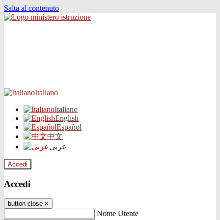
Salta al contenuto
Italiano
Italiano
English
Español
中文
عربى
Accedi
Accedi
button close
×
Nome Utente