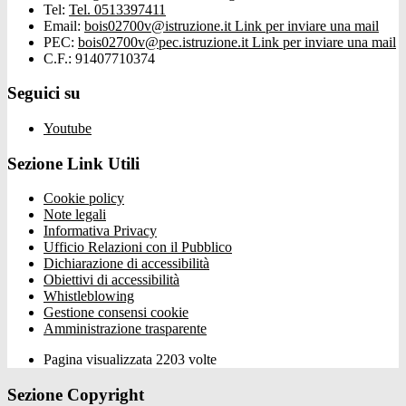
Tel:
Tel. 0513397411
Email:
bois02700v@istruzione.it
Link per inviare una mail
PEC:
bois02700v@pec.istruzione.it
Link per inviare una mail
C.F.: 91407710374
Seguici su
Youtube
Sezione Link Utili
Cookie policy
Note legali
Informativa Privacy
Ufficio Relazioni con il Pubblico
Dichiarazione di accessibilità
Obiettivi di accessibilità
Whistleblowing
Gestione consensi cookie
Amministrazione trasparente
Pagina visualizzata
2203
volte
Sezione Copyright