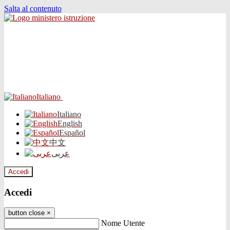
Salta al contenuto
Italiano
Italiano
English
Español
中文
عربى
Accedi
Accedi
button close
×
Nome Utente