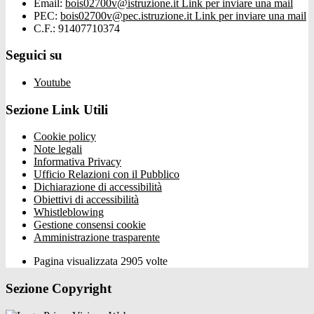
Email:
bois02700v@istruzione.it
Link per inviare una mail
PEC:
bois02700v@pec.istruzione.it
Link per inviare una mail
C.F.: 91407710374
Seguici su
Youtube
Sezione Link Utili
Cookie policy
Note legali
Informativa Privacy
Ufficio Relazioni con il Pubblico
Dichiarazione di accessibilità
Obiettivi di accessibilità
Whistleblowing
Gestione consensi cookie
Amministrazione trasparente
Pagina visualizzata
2905
volte
Sezione Copyright