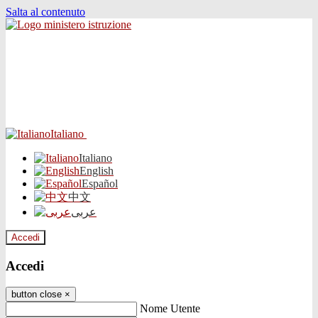
Salta al contenuto
Italiano
Italiano
English
Español
中文
عربى
Accedi
Accedi
button close
×
Nome Utente