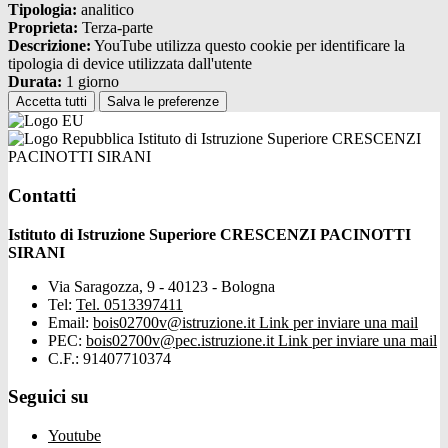
Tipologia:
analitico
Proprieta:
Terza-parte
Descrizione:
YouTube utilizza questo cookie per identificare la
tipologia di device utilizzata dall'utente
Durata:
1 giorno
Accetta tutti
Salva le preferenze
Istituto di Istruzione Superiore CRESCENZI
PACINOTTI SIRANI
Contatti
Istituto di Istruzione Superiore CRESCENZI PACINOTTI
SIRANI
Via Saragozza, 9 - 40123 - Bologna
Tel:
Tel. 0513397411
Email:
bois02700v@istruzione.it
Link per inviare una mail
PEC:
bois02700v@pec.istruzione.it
Link per inviare una mail
C.F.: 91407710374
Seguici su
Youtube