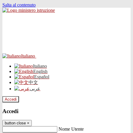
Salta al contenuto
Italiano
Italiano
English
Español
中文
عربى
Accedi
Accedi
button close
×
Nome Utente