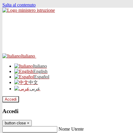
Salta al contenuto
Italiano
Italiano
English
Español
中文
عربى
Accedi
Accedi
button close
×
Nome Utente