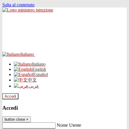
Salta al contenuto
Italiano
Italiano
English
Español
中文
عربى
Accedi
Accedi
button close
×
Nome Utente