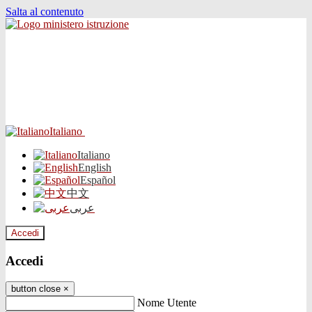
Salta al contenuto
Italiano
Italiano
English
Español
中文
عربى
Accedi
Accedi
button close
×
Nome Utente