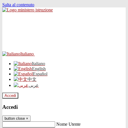
Salta al contenuto
Italiano
Italiano
English
Español
中文
عربى
Accedi
Accedi
button close
×
Nome Utente