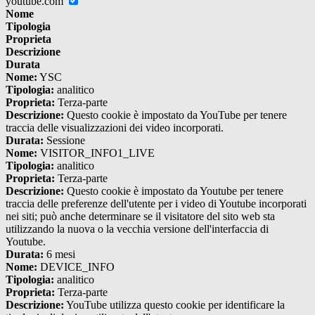
youtube.com
Nome
Tipologia
Proprieta
Descrizione
Durata
Nome:
YSC
Tipologia:
analitico
Proprieta:
Terza-parte
Descrizione:
Questo cookie è impostato da YouTube per tenere
traccia delle visualizzazioni dei video incorporati.
Durata:
Sessione
Nome:
VISITOR_INFO1_LIVE
Tipologia:
analitico
Proprieta:
Terza-parte
Descrizione:
Questo cookie è impostato da Youtube per tenere
traccia delle preferenze dell'utente per i video di Youtube incorporati
nei siti; può anche determinare se il visitatore del sito web sta
utilizzando la nuova o la vecchia versione dell'interfaccia di
Youtube.
Durata:
6 mesi
Nome:
DEVICE_INFO
Tipologia:
analitico
Proprieta:
Terza-parte
Descrizione:
YouTube utilizza questo cookie per identificare la