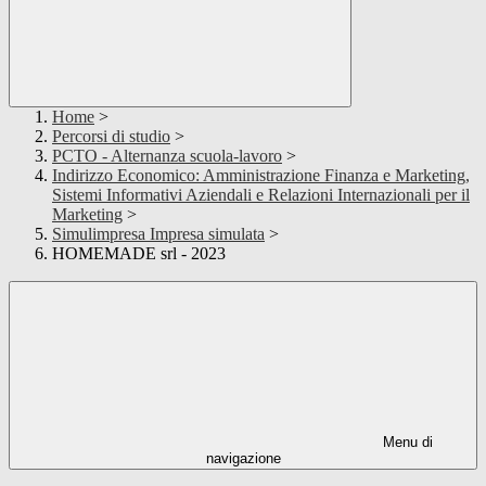
Home
>
Percorsi di studio
>
PCTO - Alternanza scuola-lavoro
>
Indirizzo Economico: Amministrazione Finanza e Marketing,
Sistemi Informativi Aziendali e Relazioni Internazionali per il
Marketing
>
Simulimpresa Impresa simulata
>
HOMEMADE srl - 2023
Menu di
navigazione