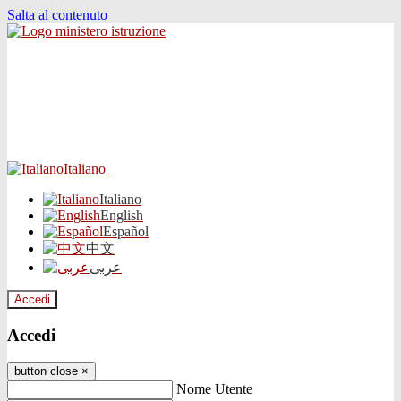
Salta al contenuto
Italiano
Italiano
English
Español
中文
عربى
Accedi
Accedi
button close
×
Nome Utente