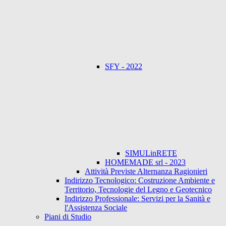
SFY - 2022
SIMULinRETE
HOMEMADE srl - 2023
Attività Previste Alternanza Ragionieri
Indirizzo Tecnologico: Costruzione Ambiente e
Territorio, Tecnologie del Legno e Geotecnico
Indirizzo Professionale: Servizi per la Sanità e
l'Assistenza Sociale
Piani di Studio