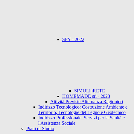
SFY - 2022
SIMULinRETE
HOMEMADE srl - 2023
Attività Previste Alternanza Ragionieri
Indirizzo Tecnologico: Costruzione Ambiente e
Territorio, Tecnologie del Legno e Geotecnico
Indirizzo Professionale: Servizi per la Sanità e
l'Assistenza Sociale
Piani di Studio