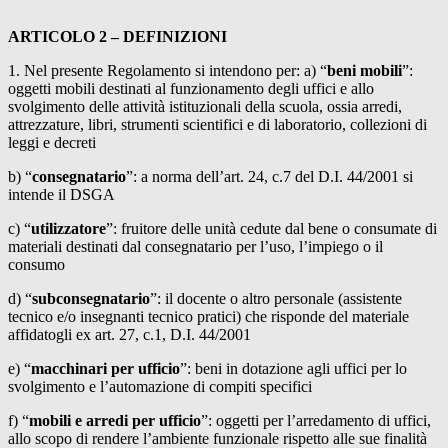
ARTICOLO 2 – DEFINIZIONI
1. Nel presente Regolamento si intendono per: a) “
beni mobili
”:
oggetti mobili destinati al funzionamento degli uffici e allo
svolgimento delle attività istituzionali della scuola, ossia arredi,
attrezzature, libri, strumenti scientifici e di laboratorio, collezioni di
leggi e decreti
b) “
consegnatario
”: a norma dell’art. 24, c.7 del D.I. 44/2001 si
intende il DSGA
c) “
utilizzatore
”: fruitore delle unità cedute dal bene o consumate di
materiali destinati dal consegnatario per l’uso, l’impiego o il
consumo
d) “
subconsegnatario
”: il docente o altro personale (assistente
tecnico e/o insegnanti tecnico pratici) che risponde del materiale
affidatogli ex art. 27, c.1, D.I. 44/2001
e) “
macchinari per ufficio
”: beni in dotazione agli uffici per lo
svolgimento e l’automazione di compiti specifici
f) “
mobili e arredi per ufficio
”: oggetti per l’arredamento di uffici,
allo scopo di rendere l’ambiente funzionale rispetto alle sue finalità