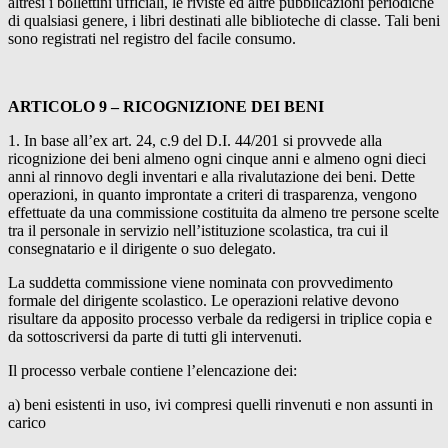
altresì i bollettini ufficiali, le riviste ed altre pubblicazioni periodiche
di qualsiasi genere, i libri destinati alle biblioteche di classe. Tali beni
sono registrati nel registro del facile consumo.
ARTICOLO 9 – RICOGNIZIONE DEI BENI
1. In base all’ex art. 24, c.9 del D.I. 44/201 si provvede alla
ricognizione dei beni almeno ogni cinque anni e almeno ogni dieci
anni al rinnovo degli inventari e alla rivalutazione dei beni. Dette
operazioni, in quanto improntate a criteri di trasparenza, vengono
effettuate da una commissione costituita da almeno tre persone scelte
tra il personale in servizio nell’istituzione scolastica, tra cui il
consegnatario e il dirigente o suo delegato.
La suddetta commissione viene nominata con provvedimento
formale del dirigente scolastico. Le operazioni relative devono
risultare da apposito processo verbale da redigersi in triplice copia e
da sottoscriversi da parte di tutti gli intervenuti.
Il processo verbale contiene l’elencazione dei:
a) beni esistenti in uso, ivi compresi quelli rinvenuti e non assunti in
carico