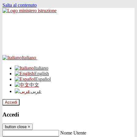
Salta al contenuto
Italiano
Italiano
English
Español
中文
عربى
Accedi
Accedi
button close
×
Nome Utente