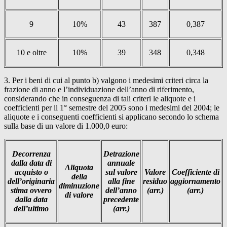
9
10%
43
387
0,387
10 e oltre
10%
39
348
0,348
3. Per i beni di cui al punto b) valgono i medesimi criteri circa la
frazione di anno e l’individuazione dell’anno di riferimento,
considerando che in conseguenza di tali criteri le aliquote e i
coefficienti per il 1° semestre del 2005 sono i medesimi del 2004; le
aliquote e i conseguenti coefficienti si applicano secondo lo schema
sulla base di un valore di 1.000,0 euro:
Decorrenza
Detrazione
dalla data di
annuale
Aliquota
acquisto o
sul valore
Valore
Coefficiente di
della
dell’originaria
alla fine
residuo
aggiornamento
diminuzione
stima ovvero
dell’anno
(arr.)
(arr.)
di valore
dalla data
precedente
dell’ultimo
(arr.)