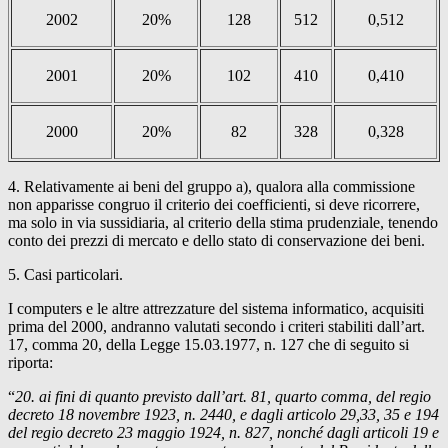
2002
20%
128
512
0,512
2001
20%
102
410
0,410
2000
20%
82
328
0,328
4. Relativamente ai beni del gruppo a), qualora alla commissione
non apparisse congruo il criterio dei coefficienti, si deve ricorrere,
ma solo in via sussidiaria, al criterio della stima prudenziale, tenendo
conto dei prezzi di mercato e dello stato di conservazione dei beni.
5. Casi particolari.
I computers e le altre attrezzature del sistema informatico, acquisiti
prima del 2000, andranno valutati secondo i criteri stabiliti dall’art.
17, comma 20, della Legge 15.03.1977, n. 127 che di seguito si
riporta:
“
20. ai fini di quanto previsto dall’art. 81, quarto comma, del regio
decreto 18 novembre 1923, n. 2440, e dagli articolo 29,33, 35 e 194
del regio decreto 23 maggio 1924, n. 827, nonché dagli articoli 19 e