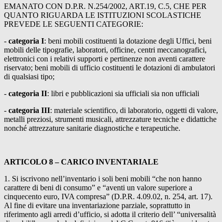
EMANATO CON D.P.R. N.254/2002, ART.19, C.5, CHE PER
QUANTO RIGUARDA LE ISTITUZIONI SCOLASTICHE
PREVEDE LE SEGUENTI CATEGORIE:
-
categoria I
: beni mobili costituenti la dotazione degli Uffici, beni
mobili delle tipografie, laboratori, officine, centri meccanografici,
elettronici con i relativi supporti e pertinenze non aventi carattere
riservato; beni mobili di ufficio costituenti le dotazioni di ambulatori
di qualsiasi tipo;
-
categoria II
: libri e pubblicazioni sia ufficiali sia non ufficiali
-
categoria III
: materiale scientifico, di laboratorio, oggetti di valore,
metalli preziosi, strumenti musicali, attrezzature tecniche e didattiche
nonché attrezzature sanitarie diagnostiche e terapeutiche.
ARTICOLO 8 – CARICO INVENTARIALE
1. Si iscrivono nell’inventario i soli beni mobili “che non hanno
carattere di beni di consumo” e “aventi un valore superiore a
cinquecento euro, IVA compresa” (D.P.R. 4.09.02, n. 254, art. 17).
Al fine di evitare una inventariazione parziale, soprattutto in
riferimento agli arredi d’ufficio, si adotta il criterio dell’ “universalità