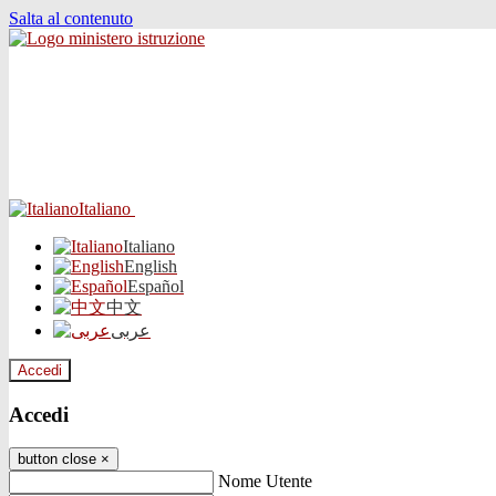
Salta al contenuto
Italiano
Italiano
English
Español
中文
عربى
Accedi
Accedi
button close
×
Nome Utente