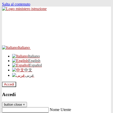
Salta al contenuto
Italiano
Italiano
English
Español
中文
عربى
Accedi
Accedi
button close
×
Nome Utente