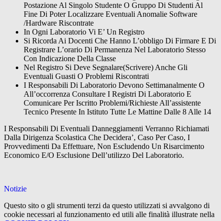
Postazione Al Singolo Studente O Gruppo Di Studenti Al
Fine Di Poter Localizzare Eventuali Anomalie Software
/Hardware Riscontrate
In Ogni Laboratorio Vi E’ Un Registro
Si Ricorda Ai Docenti Che Hanno L’obbligo Di Firmare E Di
Registrare L’orario Di Permanenza Nel Laboratorio Stesso
Con Indicazione Della Classe
Nel Registro Si Deve Segnalare(Scrivere) Anche Gli
Eventuali Guasti O Problemi Riscontrati
I Responsabili Di Laboratorio Devono Settimanalmente O
All’occorrenza Consultare I Registri Di Laboratorio E
Comunicare Per Iscritto Problemi/Richieste All’assistente
Tecnico Presente In Istituto Tutte Le Mattine Dalle 8 Alle 14
I Responsabili Di Eventuali Danneggiamenti Verranno Richiamati
Dalla Dirigenza Scolastica Che Decidera’, Caso Per Caso, I
Provvedimenti Da Effettuare, Non Escludendo Un Risarcimento
Economico E/O Esclusione Dell’utilizzo Del Laboratorio.
Notizie
Questo sito o gli strumenti terzi da questo utilizzati si avvalgono di
cookie necessari al funzionamento ed utili alle finalità illustrate nella