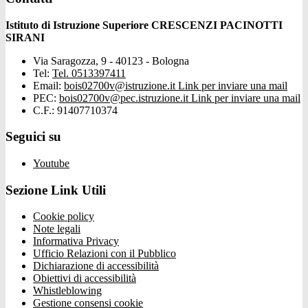
Istituto di Istruzione Superiore CRESCENZI PACINOTTI
SIRANI
Via Saragozza, 9 - 40123 - Bologna
Tel:
Tel. 0513397411
Email:
bois02700v@istruzione.it
Link per inviare una mail
PEC:
bois02700v@pec.istruzione.it
Link per inviare una mail
C.F.: 91407710374
Seguici su
Youtube
Sezione Link Utili
Cookie policy
Note legali
Informativa Privacy
Ufficio Relazioni con il Pubblico
Dichiarazione di accessibilità
Obiettivi di accessibilità
Whistleblowing
Gestione consensi cookie