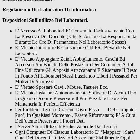
Regolamento Dei Laboratori Di Informatica
Disposizioni Sull’utilizzo Dei Laboratori.
L’ Accesso Ai Laboratori E’ Consentito Esclusivamente Con
La Presenza Del Docente ( Che Si Assume La Responsabilita’
Durante Le Ore Di Permanenza Nel Laboratorio Stesso)
E’ Vietato Introdurre E Consumare Cibi E/O Bevande Nei
Laboratori.
E’ Vietato Appoggiare Zaini, Abbigliamento, Caschi Ed
Accessori Sui Banchi Delle Postazioni Dei Computer, A Tal
Fine Utilizzare Gli Appositi Attaccapanni E Sistemare Il Resto
In Fondo Ai Laboratori Stessi Lasciando Liberi I Passaggi Per
Motivi Di Sicurezza
E’ Vietato Spostare Cavi , Mouse, Tastiere Ecc..
E’ Vietato Installare Autonomamente Software Di Alcun Tipo
In Quanto Occorre Preservare Il Piu’ Possibile L’aula Per
Mantenerla In Perfetta Efficienza
Per Problemi Tecnici, Ciascun Disco Fisso Del Computer
Puo’, In Qualsiasi Momento , Essere Riformattato; E’ A Cura
Dell’utente Preservare I Propri Dati
I Server Sono Utilizzati Esclusivamente Dai Tecnici
Ogni Computer Di Ciascun Laboratorio E’ “Mappato”; Sara’
Cura Dei Docenti Utilizzatori Assegnare Stabilmente Ogni