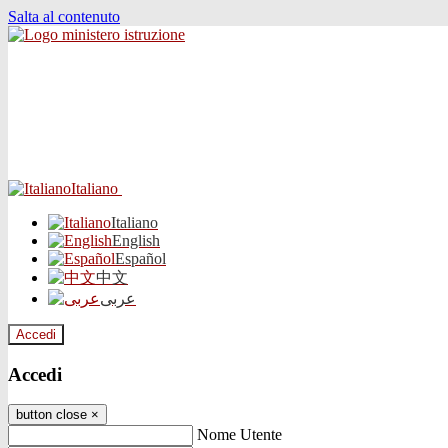
Salta al contenuto
Italiano
Italiano
English
Español
中文
عربى
Accedi
Accedi
button close
×
Nome Utente