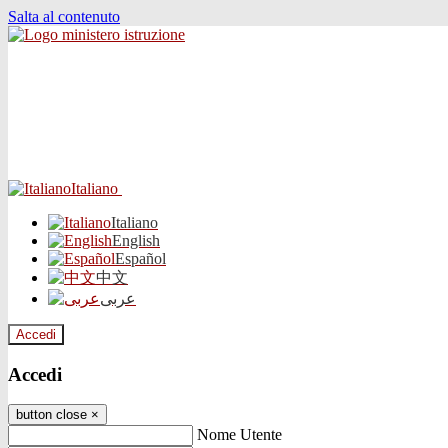
Salta al contenuto
Italiano
Italiano
English
Español
中文
عربى
Accedi
Accedi
button close
×
Nome Utente