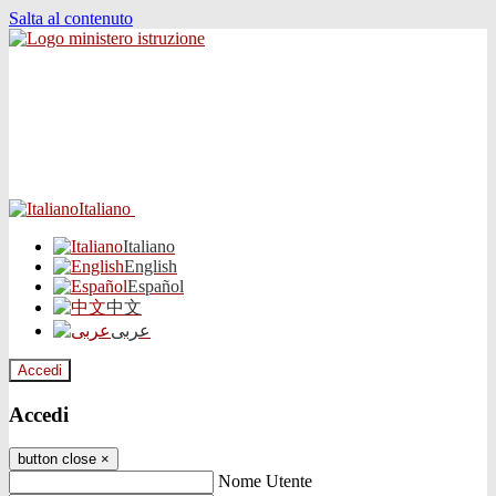
Salta al contenuto
Italiano
Italiano
English
Español
中文
عربى
Accedi
Accedi
button close
×
Nome Utente