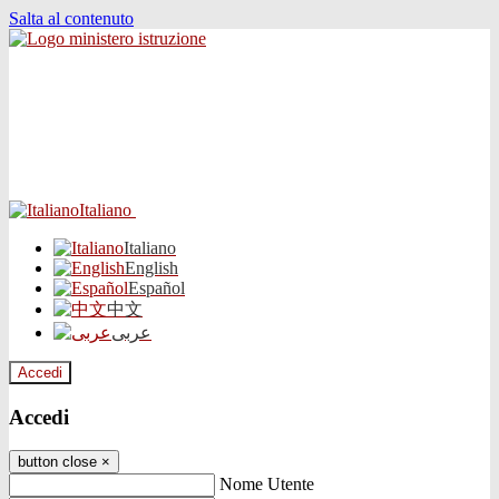
Salta al contenuto
Italiano
Italiano
English
Español
中文
عربى
Accedi
Accedi
button close
×
Nome Utente