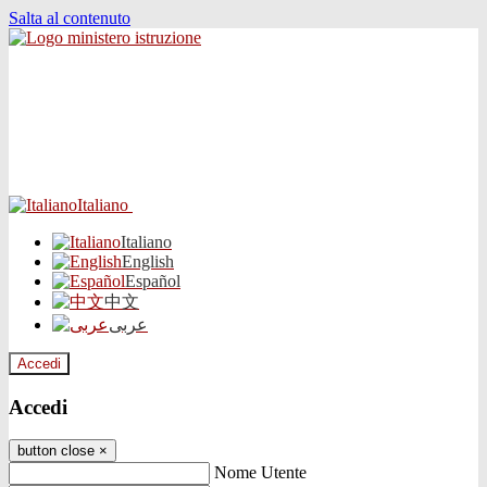
Salta al contenuto
Italiano
Italiano
English
Español
中文
عربى
Accedi
Accedi
button close
×
Nome Utente