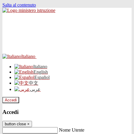
Salta al contenuto
Italiano
Italiano
English
Español
中文
عربى
Accedi
Accedi
button close
×
Nome Utente