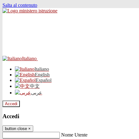
Salta al contenuto
Italiano
Italiano
English
Español
中文
عربى
Accedi
Accedi
button close
×
Nome Utente