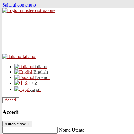
Salta al contenuto
Italiano
Italiano
English
Español
中文
عربى
Accedi
Accedi
button close
×
Nome Utente